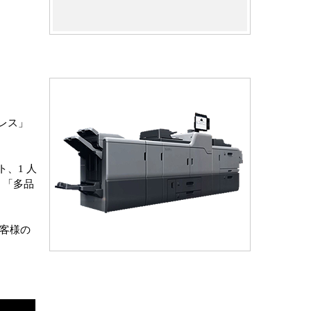
レス」
、1 人
、「多品
お客様の