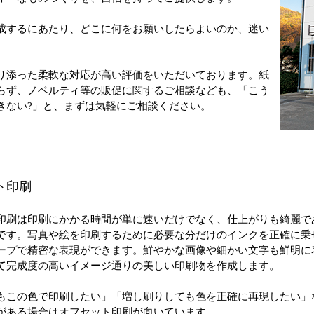
成するにあたり、どこに何をお願いしたらよいのか、迷い
り添った柔軟な対応が高い評価をいただいております。紙
らず、ノベルティ等の販促に関するご相談なども、「こう
きない?」と、まずは気軽にご相談ください。
ト印刷
印刷は印刷にかかる時間が単に速いだけでなく、仕上がりも綺麗で
です。写真や絵を印刷するために必要な分だけのインクを正確に乗
ープで精密な表現ができます。鮮やかな画像や細かい文字も鮮明に
て完成度の高いイメージ通りの美しい印刷物を作成します。
もこの色で印刷したい」「増し刷りしても色を正確に再現したい」
がある場合はオフセット印刷が向いています。