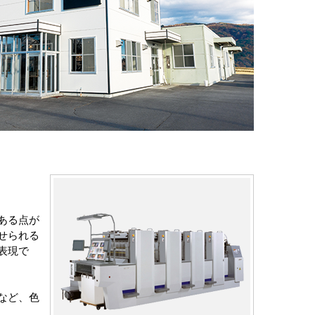
ある点が
せられる
表現で
など、色