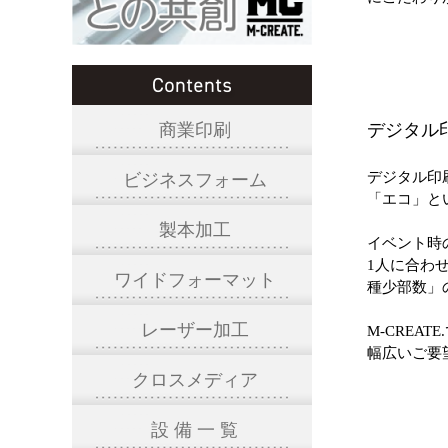
商業印刷
デジタル
デジタル印
ビジネスフォーム
「エコ」と
製本加工
イベント時
1人に合わ
ワイドフォーマット
種少部数」
レーザー加工
M-CRE
幅広いご要
クロスメディア
設 備 一 覧