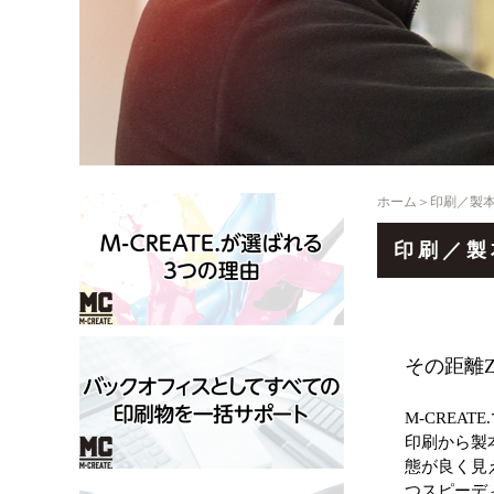
ホーム
＞印刷／製
印刷／製
その距離Z
M-CREA
印刷から製
態が良く見
つスピーデ