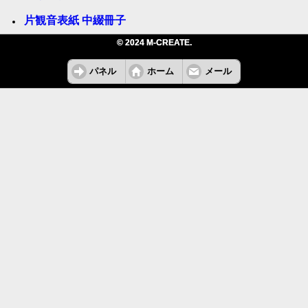
片観音表紙 中綴冊子
© 2024 M-CREATE.
パネル
ホーム
メール